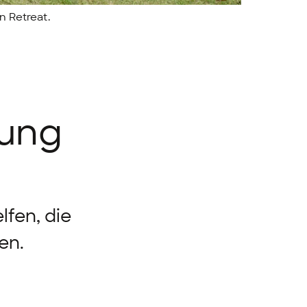
n Retreat.
gung
lfen, die
en.