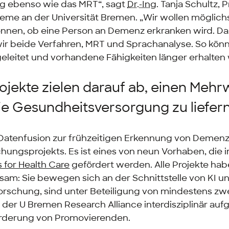
g ebenso wie das MRT“, sagt
Dr.-Ing.
Tanja Schultz, P
teme an der Universität Bremen. „Wir wollen möglichs
nen, ob eine Person an Demenz erkranken wird. D
ir beide Verfahren, MRT und Sprachanalyse. So kön
ngeleitet und vorhandene Fähigkeiten länger erhalten
rojekte zielen darauf ab, einen Mehr
ie Gesundheitsversorgung zu liefern
Datenfusion zur frühzeitigen Erkennung von Demenz“
schungsprojekts. Es ist eines von neun Vorhaben, di
 for Health Care
gefördert werden. Alle Projekte ha
am: Sie bewegen sich an der Schnittstelle von KI u
rschung, sind unter Beteiligung von mindestens zw
n der U Bremen
Research Alliance
interdisziplinär au
örderung von Promovierenden.