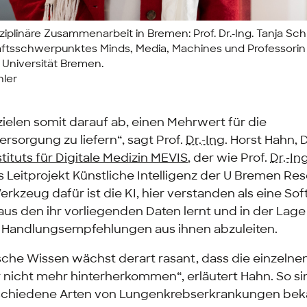
sziplinäre Zusammenarbeit in Bremen: Prof. Dr.-Ing. Tanja Sch
tsschwerpunktes Minds, Media, Machines und Professorin 
Universität Bremen.
ler
 zielen somit darauf ab, einen Mehrwert für die
rsorgung zu liefern“, sagt Prof.
Dr.-Ing.
Horst Hahn, D
tituts für Digitale Medizin MEVIS
, der wie Prof.
Dr.-Ing
s Leitprojekt Künstliche Intelligenz der U Bremen
Res
erkzeug dafür ist die KI, hier verstanden als eine
Sof
us den ihr vorliegenden Daten lernt und in der Lage 
 Handlungsempfehlungen aus ihnen abzuleiten.
sche Wissen wächst derart rasant, dass die einzelne
r nicht mehr hinterherkommen“, erläutert Hahn. So s
schiedene Arten von Lungenkrebserkrankungen beka