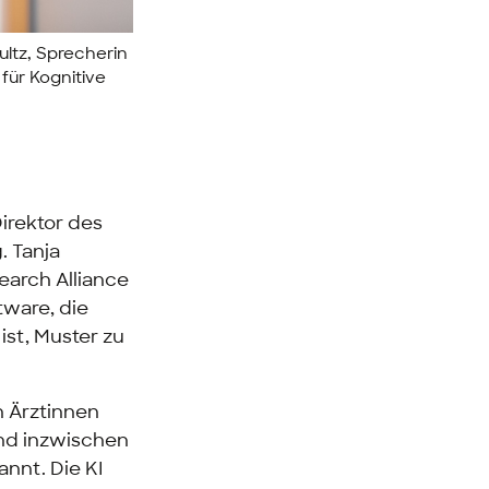
ultz, Sprecherin
für Kognitive
irektor des
.
Tanja
earch Alliance
tware
, die
ist, Muster zu
n Ärztinnen
ind inzwischen
nnt. Die KI