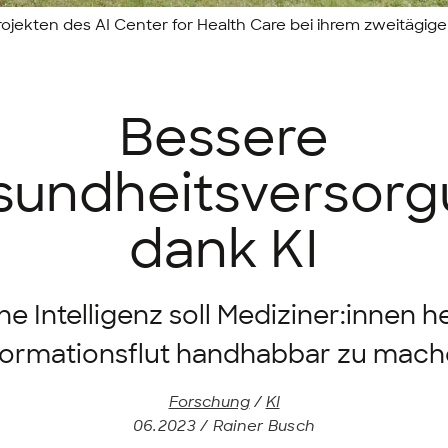
ojekten des AI Center for Health Care bei ihrem zweitägige
Bessere
undheitsversor
dank KI
he Intelligenz soll Mediziner:innen he
formationsflut handhabbar zu mach
Forschung
/
KI
06.2023 / Rainer Busch