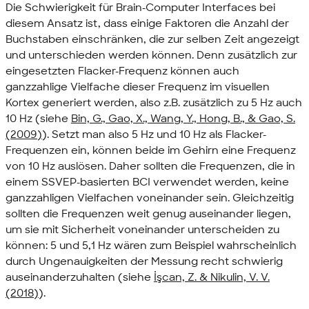
Die Schwierigkeit für Brain-Computer Interfaces bei
diesem Ansatz ist, dass einige Faktoren die Anzahl der
Buchstaben einschränken, die zur selben Zeit angezeigt
und unterschieden werden können. Denn zusätzlich zur
eingesetzten Flacker-Frequenz können auch
ganzzahlige Vielfache dieser Frequenz im visuellen
Kortex generiert werden, also z.B. zusätzlich zu 5 Hz auch
10 Hz (siehe
Bin, G., Gao, X., Wang, Y., Hong, B., & Gao, S.
(2009)
). Setzt man also 5 Hz und 10 Hz als Flacker-
Frequenzen ein, können beide im Gehirn eine Frequenz
von 10 Hz auslösen. Daher sollten die Frequenzen, die in
einem SSVEP-basierten BCI verwendet werden, keine
ganzzahligen Vielfachen voneinander sein. Gleichzeitig
sollten die Frequenzen weit genug auseinander liegen,
um sie mit Sicherheit voneinander unterscheiden zu
können: 5 und 5,1 Hz wären zum Beispiel wahrscheinlich
durch Ungenauigkeiten der Messung recht schwierig
auseinanderzuhalten (siehe
İşcan, Z. & Nikulin, V. V.
(2018)
).