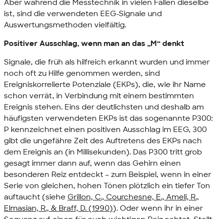
Aber während die Messtechnik in vielen Fällen dieselbe
ist, sind die verwendeten EEG-Signale und
Auswertungsmethoden vielfältig.
Positiver Ausschlag, wenn man an das „M“ denkt
Signale, die früh als hilfreich erkannt wurden und immer
noch oft zu Hilfe genommen werden, sind
Ereigniskorrelierte Potenziale (EKPs), die, wie ihr Name
schon verrät, in Verbindung mit einem bestimmten
Ereignis stehen. Eins der deutlichsten und deshalb am
häufigsten verwendeten EKPs ist das sogenannte P300:
P kennzeichnet einen positiven Ausschlag im EEG, 300
gibt die ungefähre Zeit des Auftretens des EKPs nach
dem Ereignis an (in Millisekunden). Das P300 tritt grob
gesagt immer dann auf, wenn das Gehirn einen
besonderen Reiz entdeckt – zum Beispiel, wenn in einer
Serie von gleichen, hohen Tönen plötzlich ein tiefer Ton
auftaucht (siehe
Grillon, C., Courchesne, E., Ameli, R.,
Elmasian, R., & Braff, D. (1990)
). Oder wenn ihr in einer