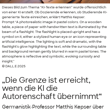
Dieses Bild zum Thema “KI-Texte erkennen” wurde offensichtlich
von einer KI erstellt. Ob Dozierende erkennen, ob Studierende KI-
generierte Texte einreichen, erklärt Matthis Kepser.
Prompt “A photorealistic image in pastel colors. On a wooden
table, a piece of paper with handwritten text is illuminated by the
beam of a flashlight. The flashlight is placed upright and has a
symbol on it, either a stylized human eye or an icon representing
artificial intelligence. The lighting is soft and dramatic, with the
flashlight's glow highlighting the text, while the surrounding table
and background remain gently blurred in warm pastel tones. The
atmosphere is reflective and symbolic, evoking curiosity and
insight."
© DALL.E 2025
„Die Grenze ist erreicht,
wenn die KI die
Autorenschaft übernimmt“
Germanistik-Professor Matthis Kepser über