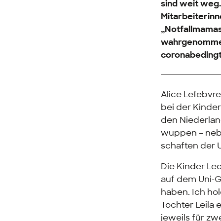
sind weit weg.
Mitarbeiterin
„Notfallmamas“
wahrgenommen 
coronabedingt
Alice Lefebvr
bei der Kinde
den Niederlan
wuppen – nebe
schaften der 
Die Kinder Leo
auf dem Uni-Ge
haben. Ich hol
Tochter Leila 
jeweils für zw