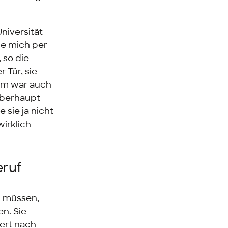
niversität
abe mich per
 so die
 Tür, sie
dem war auch
 überhaupt
 sie ja nicht
irklich
eruf
n müssen,
en. Sie
iert nach