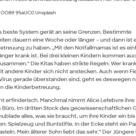
e OO89 95aUC0 Unsplash
 beste System gerät an seine Grenzen. Bestimmte
iten dauern eine Woche oder länger – und dann ist e
etreuung zu haben. „Mit den Notfallmamas ist es ei
länger krank ist. Bei drei kleinen Kindern kommen au
sammen.“ Die Kitas haben strikte Regeln: Wer krank 
 andere Kinder sich nicht anstecken. Auch wenn Fi
rus gerade überstanden sind, geht es deswegen ni
in die Kinderbetreuung.
t erfinderisch. Manchmal nimmt Alice Lefebvre ihre
ns Büro. Im dritten Stock des geowissenschaftlichen
chublade alles, was sie braucht, um ihre Kinder ein b
n: Spielzeug und Buntstifte. In der Ecke steht ein P
asteln. Mein älterer Sohn liebt das sehr.“ Der Jünger