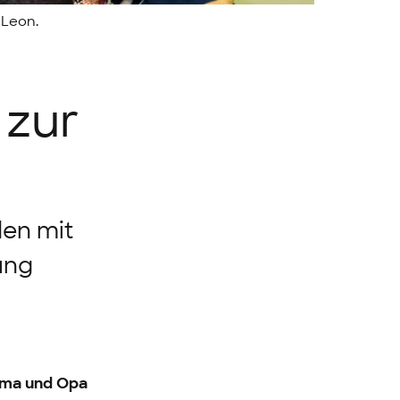
 Leon.
 zur
den mit
ung
 Oma und Opa