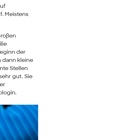
auf
f. Meistens
großen
lie
Beginn der
n dann kleine
mte Stellen
ehr gut. Sie
er
ologin.