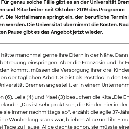
 Für genau solche Fälle gibt es an der Universität Bre
nen und Mitarbeiter seit Oktober 2019 das Programm
. Die Notfallmama springt ein, der berufliche Termin
werden. Die Universität übernimmt die Kosten. Nac
en Pause gibt es das Angebot jetzt wieder.
e hätte manchmal gerne ihre Eltern in der Nähe. Dann
rbetreuung einspringen. Aber die Französin und ihr F
den kommt, müssen die Versorgung ihrer drei Kinder
n der täglichen Arbeit. Sie ist als Postdoc in den G
Universität Bremen angestellt, er in einem Unterneh
n (6), Leila (4) und Mael (3) besuchen die Kita „Die 
lände. „Das ist sehr praktisch, die Kinder hier in de
e sie immer nachmittags ab“, erzählt die agile 37-Jähr
eine Woche lang krank war, blieben Alice und ihr Fre
ei Tage zu Hause. Alice dachte schon, sie müsste ein