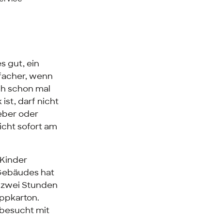
s gut, ein
nfacher, wenn
ch schon mal
ist, darf nicht
eber oder
cht sofort am
 Kinder
 Gebäudes hat
is zwei Stunden
appkarton.
e besucht mit