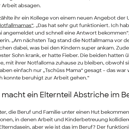
r Arbeit absagen.
ählte ihr ein Kollege von einem neuen Angebot der U
Notfallmamas“
. „Das hat sehr gut funktioniert. Ich h
Uni angemeldet und schnell eine Antwort bekommen“,
erin. „Am nächsten Tag stand die Notfallmama vor der
achen dabei, was bei den Kindern super ankam. Zu
ster Sohn krank, er hatte Fieber. Die beiden hatten
, mit ihrer Notfalloma zuhause zu bleiben, obwohl sie
haben einfach nur „Tschüss Mama“ gesagt – das war w
ch konnte beruhigt zur Arbeit gehen.“
 macht ein Elternteil Abstriche im B
ter, die Beruf und Familie unter einen Hut bekomme
onen, in denen Arbeit und Kinderbetreuung kollidier
terndasein, aber wie ist das im Beruf? Der funktion