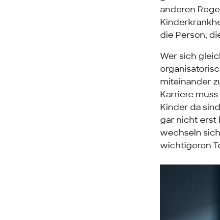
anderen Regel
Kinderkrankhei
die Person, di
Wer sich glei
organisatorisc
miteinander zu
Karriere muss
Kinder da sind
gar nicht ers
wechseln sich
wichtigeren Te