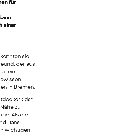
men für
 kann
h einer
 könnten sie
reund, der aus
 alleine
eowissen-
men in Bremen.
Entdeckerkids“
r Nähe zu
ige. Als die
und Hans
en wichtigen