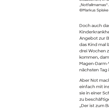
„Notfallmamas“.
©Markus Spisk
Doch auch das
Kinderkrankhe
Angebot zur B
das Kind mal 
drei Wochen zu
kommen, damit
Magen-Darm-Vi
nächsten Tag 
Aber Not mach
einfach mit i
sie in einer S
zu beschäftige
„Der ist zum B