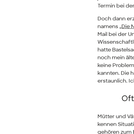
Termin bei de
Doch dann erz
namens
„Die 
Mail bei der 
Wissenschaftl
hatte Bastels
noch mein älte
keine Probleme
kannten. Die 
erstaunlich. I
Oft
Mütter und Vä
kennen Situati
gehören zum El