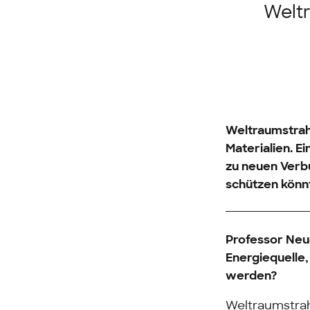
Welt
Weltraumstrahl
Materialien. 
zu neuen Verb
schützen könn
Professor Neud
Energiequelle,
werden?
Weltraumstrah