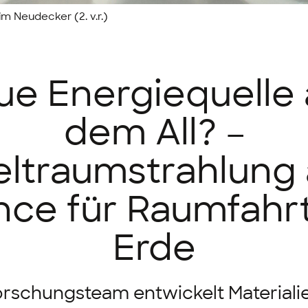
m Neudecker (2. v.r.)
ue Energiequelle 
dem All? –
ltraumstrahlung 
ce für Raumfahr
Erde
orschungsteam entwickelt Materialie