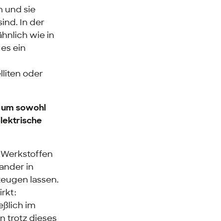
n und sie
ind. In der
ähnlich wie in
es ein
liten oder
, um sowohl
elektrische
n Werkstoffen
ander in
zeugen lassen.
rkt:
eßlich im
n trotz dieses