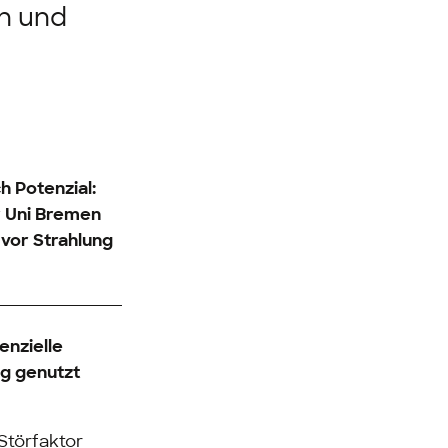
n und
h Potenzial:
r Uni Bremen
vor Strahlung
enzielle
ng genutzt
Störfaktor