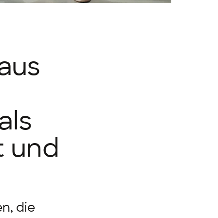
aus
als
t und
n, die