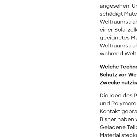
angesehen. Un
schädigt Mater
Weltraumstrahl
einer Solarze
geeignetes Ma
Weltraumstrah
während Weltr
Welche Techno
Schutz vor Wel
Zwecke nutzb
Die Idee des 
und Polymeren
Kontakt gebra
Bisher haben w
Geladene Teilc
Material steck