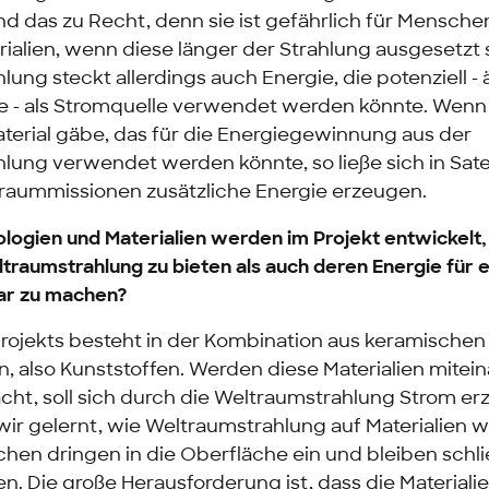
d das zu Recht, denn sie ist gefährlich für Mensche
ialien, wenn diese länger der Strahlung ausgesetzt s
ung steckt allerdings auch Energie, die potenziell - 
lle - als Stromquelle verwendet werden könnte. Wenn 
terial gäbe, das für die Energiegewinnung aus der
lung verwendet werden könnte, so ließe sich in Satel
aummissionen zusätzliche Energie erzeugen.
logien und Materialien werden im Projekt entwickelt
traumstrahlung zu bieten als auch deren Energie für 
ar zu machen?
Projekts besteht in der Kombination aus keramische
, also Kunststoffen. Werden diese Materialien mitein
cht, soll sich durch die Weltraumstrahlung Strom er
ir gelernt, wie Weltraumstrahlung auf Materialien wi
hen dringen in die Oberfläche ein und bleiben schli
en. Die große Herausforderung ist, dass die Materialie