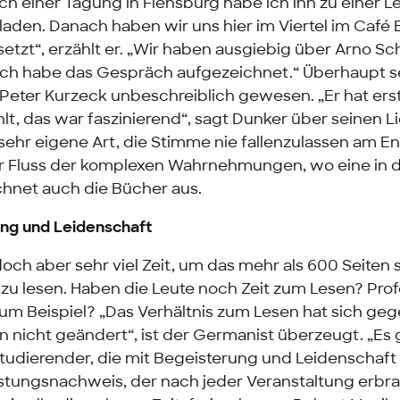
ach einer Tagung in Flensburg habe ich ihn zu einer 
aden. Danach haben wir uns hier im Viertel im Café 
zt“, erzählt er. „Wir haben ausgiebig über Arno S
ich habe das Gespräch aufgezeichnet.“ Überhaupt s
Peter Kurzeck unbeschreiblich gewesen. „Er hat ers
hlt, das war faszinierend“, sagt Dunker über seinen L
 sehr eigene Art, die Stimme nie fallenzulassen am E
er Fluss der komplexen Wahrnehmungen, wo eine in 
chnet auch die Bücher aus.
ung und Leidenschaft
ch aber sehr viel Zeit, um das mehr als 600 Seiten 
 lesen. Haben die Leute noch Zeit zum Lesen? Pro
um Beispiel? „Das Verhältnis zum Lesen hat sich ge
n nicht geändert“, ist der Germanist überzeugt. „Es 
tudierender, die mit Begeisterung und Leidenschaft 
stungsnachweis, der nach jeder Veranstaltung erbr