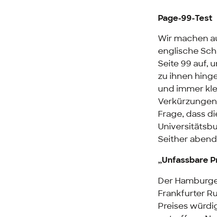
Page-99-Test
Wir machen au
englische Schr
Seite 99 auf, 
zu ihnen hinge
und immer klei
Verkürzungen,
Frage, dass d
Universitätsb
Seither abend
„Unfassbare P
Der Hamburger 
Frankfurter R
Preises würdig