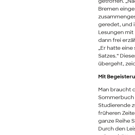
getroffen. „N
Bremen eingel
zusammengeset
geredet, und 
Lesungen mit 
dann frei erzä
„Er hatte eine
Satzes.“ Dies
übergeht, zei
Mit Begeister
Man braucht do
Sommerbuch zu
Studierende z
früheren Zeite
ganze Reihe S
Durch den Lei