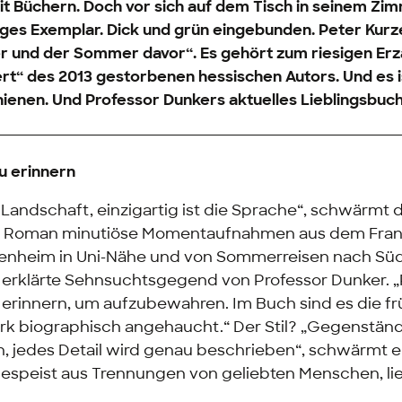
mit Büchern. Doch vor sich auf dem Tisch in seinem Z
ziges Exemplar. Dick und grün eingebunden. Peter Kurz
 und der Sommer davor“. Es gehört zum riesigen Erz
rt“ des 2013 gestorbenen hessischen Autors. Und es i
ienen. Und Professor Dunkers aktuelles Lieblingsbuch
u erinnern
 Landschaft, einzigartig ist die Sprache“, schwärmt
m Roman minutiöse Momentaufnahmen aus dem Fran
kenheim in Uni-Nähe und von Sommerreisen nach Süd
e erklärte Sehnsuchtsgegend von Professor Dunker. 
u erinnern, um aufzubewahren. Im Buch sind es die f
stark biographisch angehaucht.“ Der Stil? „Gegenstän
n, jedes Detail wird genau beschrieben“, schwärmt er
gespeist aus Trennungen von geliebten Menschen, l