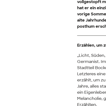
vollgestopft 
hat er ein ein
vorige Sommer
alte Jahrhunde
posthum ersch
Erzählen, um z
„Licht, Süden,
Germanist. I
Stadtteil Boc
Letzteres ein
erzählt, um z
Jahre, alles 
ein Eigenlebe
Melancholie, 
Erzählten.