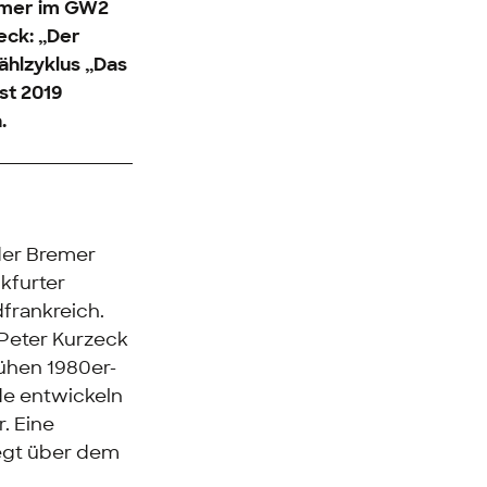
immer im GW2
eck: „Der
ählzyklus „Das
st 2019
.
 der Bremer
kfurter
frankreich.
„Peter Kurzeck
rühen 1980er-
de entwickeln
. Eine
iegt über dem