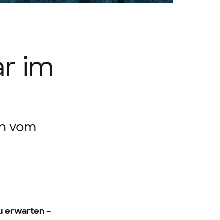
ar im
en vom
zu erwarten –