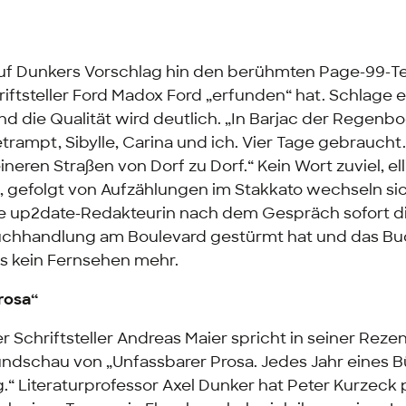
f Dunkers Vorschlag hin den berühmten Page-99-Te
iftsteller Ford Madox Ford „erfunden“ hat. Schlage 
und die Qualität wird deutlich. „In Barjac der Regenb
trampt, Sibylle, Carina und ich. Vier Tage gebraucht.
neren Straßen von Dorf zu Dorf.“ Kein Wort zuviel, el
 gefolgt von Aufzählungen im Stakkato wechseln sic
ie up2date-Redakteurin nach dem Gespräch sofort d
uchhandlung am Boulevard gestürmt hat und das Bu
s kein Fernsehen mehr.
rosa“
Schriftsteller Andreas Maier spricht in seiner Rezen
undschau von „Unfassbarer Prosa. Jedes Jahr eines 
.“ Literaturprofessor Axel Dunker hat Peter Kurzeck 