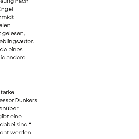
Lesung nach
Engel
chmidt
eien
t gelesen,
ieblingsautor.
nde eines
die andere
starke
fessor Dunkers
genüber
gibt eine
dabei sind.“
acht werden