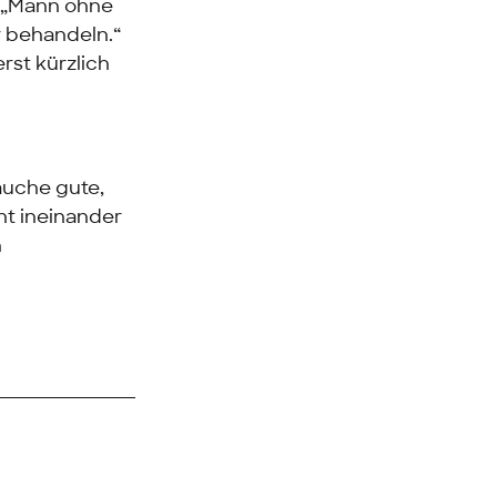
ls „Mann ohne
 behandeln.“
st kürzlich
rauche gute,
ht ineinander
n