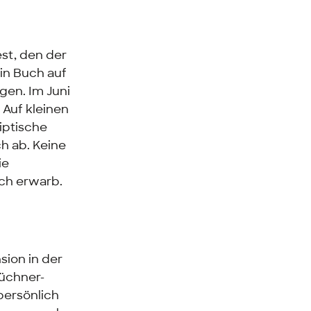
st, den der
ein Buch auf
ogen. Im Juni
 Auf kleinen
liptische
h ab. Keine
ie
ch erwarb.
sion in der
Büchner-
persönlich