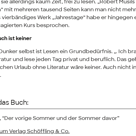
sie allerdings kaum Zeit, frei zu lesen. „Robert Musi
“ mit mehreren tausend Seiten kann man nicht mehr
vierbändiges Werk „Jahrestage“ habe er hingegen er
agierten Kurs besprochen.
ch ist keiner
Dunker selbst ist Lesen ein Grundbedürfnis. „. Ich b
atur und lese jeden Tag privat und beruflich. Das ge
chen Urlaub ohne Literatur wäre keiner. Auch nicht i
.
das Buch:
k, “Der vorige Sommer und der Sommer davor”
zum Verlag Schöffling & Co.