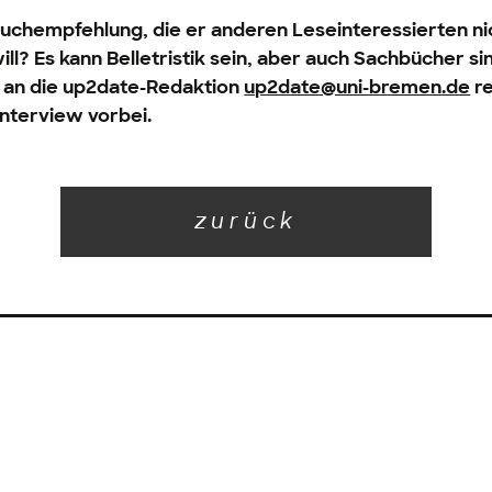
Buchempfehlung, die er anderen Leseinteressierten ni
ill? Es kann Belletristik sein, aber auch Sachbücher si
t an die up2date-Redaktion
up2date@uni-bremen.de
re
terview vorbei.
zurück